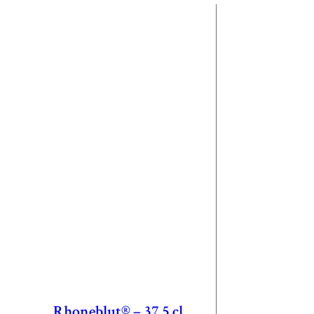
Rhoneblut® – 37.5 cl