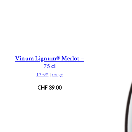
Vinum Lignum® Merlot –
75 cl
13.5%
|
rouge
CHF
39.00