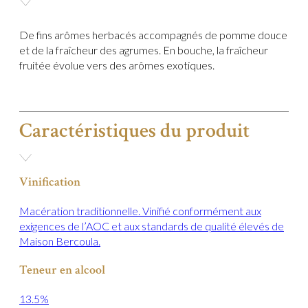
cl
De fins arômes herbacés accompagnés de pomme douce
et de la fraîcheur des agrumes. En bouche, la fraîcheur
fruitée évolue vers des arômes exotiques.
Caractéristiques du produit
Vinification
Macération traditionnelle. Vinifié conformément aux
exigences de l’AOC et aux standards de qualité élevés de
Maison Bercoula.
Teneur en alcool
13.5%