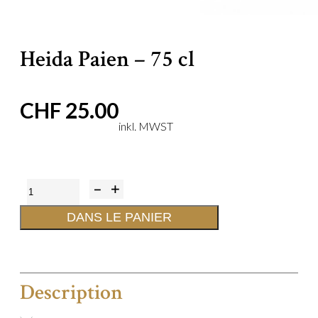
Heida Paien – 75 cl
CHF
25.00
quantité
de
DANS LE PANIER
Heida
Paien
-
Description
75