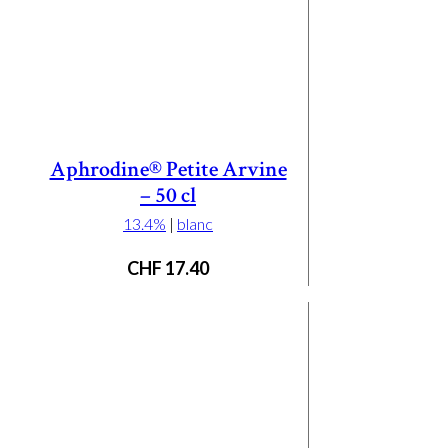
Aphrodine® Petite Arvine
– 50 cl
13.4%
|
blanc
CHF
17.40