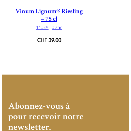
Vinum Lignum® Riesling
– 75 cl
11.5%
|
blanc
CHF
39.00
Abonnez-vous à
pour recevoir notre
newsletter.