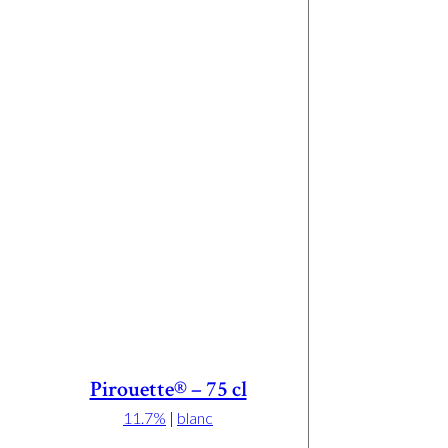
Pirouette® – 75 cl
11.7%
|
blanc