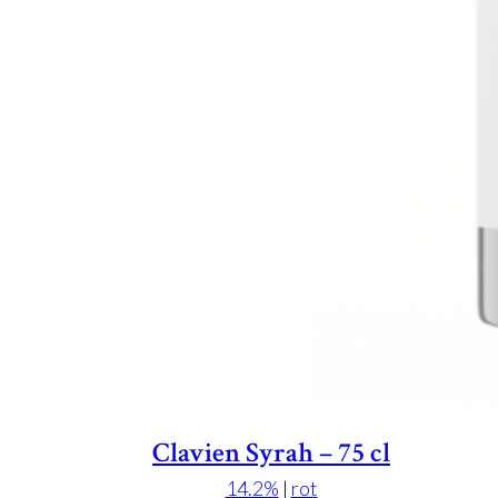
Clavien Syrah – 75 cl
14.2%
|
rot