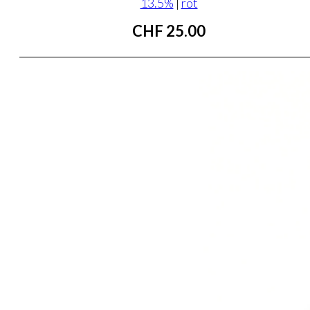
13.5%
|
rot
CHF
25.00