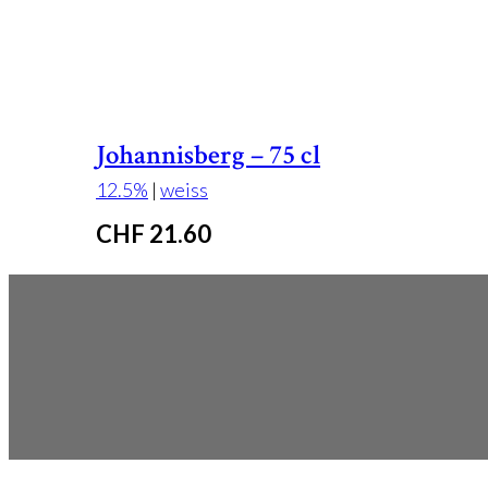
Johannisberg – 75 cl
12.5%
|
weiss
CHF
21.60