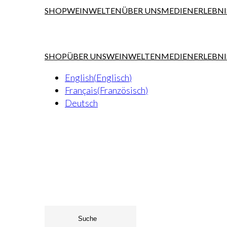
SHOP
WEINWELTEN
ÜBER UNS
MEDIEN
ERLEBNI
SHOP
ÜBER UNS
WEINWELTEN
MEDIEN
ERLEBNI
English
(
Englisch
)
Français
(
Französisch
)
Deutsch