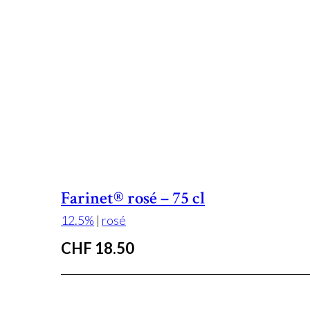
Farinet® rosé – 75 cl
12.5%
|
rosé
CHF
18.50