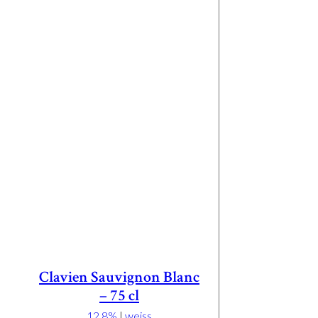
Clavien Sauvignon Blanc
– 75 cl
12.8%
|
weiss