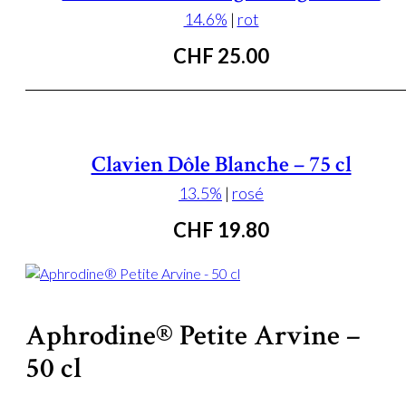
14.6%
|
rot
CHF
25.00
Clavien Dôle Blanche – 75 cl
13.5%
|
rosé
CHF
19.80
Aphrodine® Petite Arvine –
50 cl