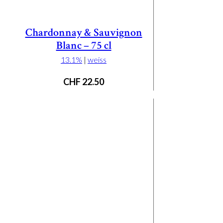
Chardonnay & Sauvignon
Blanc – 75 cl
13.1%
|
weiss
CHF
22.50