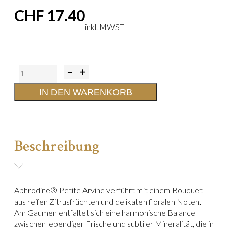
CHF
17.40
Aphrodine®
Petite
IN DEN WARENKORB
Arvine
-
50
Beschreibung
cl
Menge
Aphrodine® Petite Arvine verführt mit einem Bouquet
aus reifen Zitrusfrüchten und delikaten floralen Noten.
Am Gaumen entfaltet sich eine harmonische Balance
zwischen lebendiger Frische und subtiler Mineralität, die in