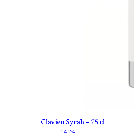
Clavien Syrah – 75 cl
14.2%
|
rot