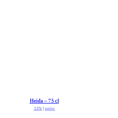
Heida – 75 cl
13%
|
weiss