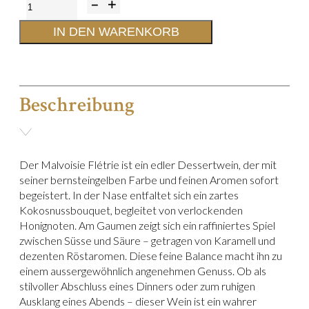
Malvoisie
flétrie
IN DEN WARENKORB
-
37.5
cl
Beschreibung
Menge
Der Malvoisie Flétrie ist ein edler Dessertwein, der mit
seiner bernsteingelben Farbe und feinen Aromen sofort
begeistert. In der Nase entfaltet sich ein zartes
Kokosnussbouquet, begleitet von verlockenden
Honignoten. Am Gaumen zeigt sich ein raffiniertes Spiel
zwischen Süsse und Säure – getragen von Karamell und
dezenten Röstaromen. Diese feine Balance macht ihn zu
einem aussergewöhnlich angenehmen Genuss. Ob als
stilvoller Abschluss eines Dinners oder zum ruhigen
Ausklang eines Abends – dieser Wein ist ein wahrer