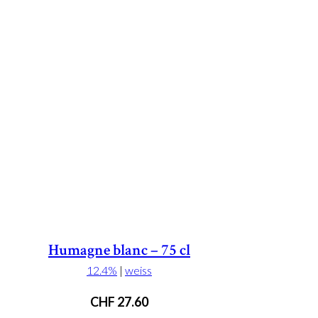
Humagne blanc – 75 cl
12.4%
|
weiss
CHF
27.60