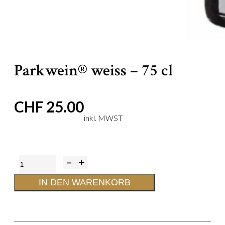
Parkwein® weiss – 75 cl
CHF
25.00
Parkwein®
weiss
IN DEN WARENKORB
-
75