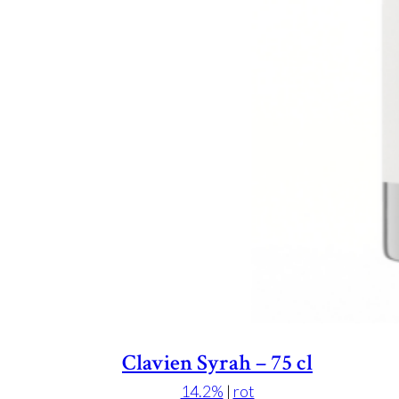
Clavien Syrah – 75 cl
14.2%
|
rot