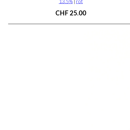
13.5%
|
rot
CHF
25.00