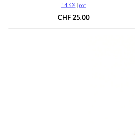
14.6%
|
rot
CHF
25.00