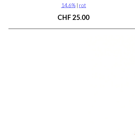
14.6%
|
rot
CHF
25.00