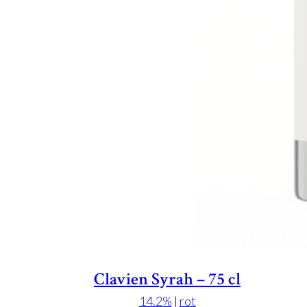
Clavien Syrah – 75 cl
14.2%
|
rot