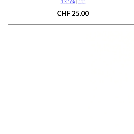
13.5%
|
rot
CHF
25.00