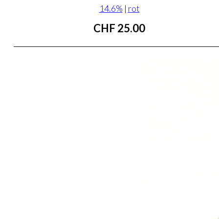
14.6%
|
rot
CHF
25.00