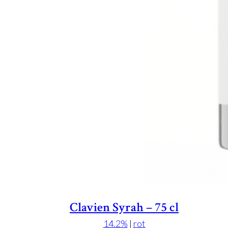
Clavien Syrah – 75 cl
14.2%
|
rot