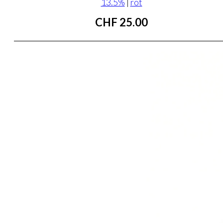
13.5%
|
rot
CHF
25.00